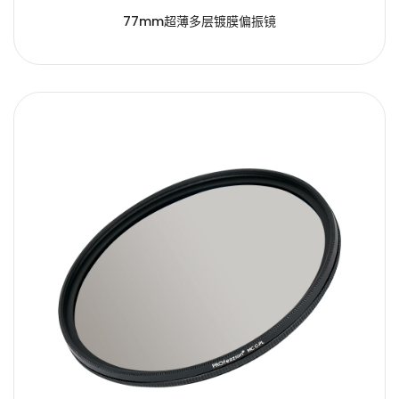
77mm超薄多层镀膜偏振镜