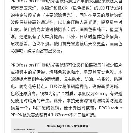
PROfezzion PF-RN抗光害滤镜通过光学纳米镀膜来滤除来自
城市高压汞灯，水银灯和低CRI（显色指数）的LED灯所发射
的特定波段光害（主要滤除黄光），同时在星云的发射谱线
波段保持较高的通过性，以此来压暗人造光源，提高星空对
比度。使用抗光害滤镜拍摄夜空后，画面色彩纯正，星星清
晰，通透度有了大幅度提高。此外，日落时整体色彩偏黄，
层次感差，色彩平淡。使用抗光害滤镜后天空更蓝，画面色
彩鲜艳，纯净而富有层次感。
PROfezzion PF-RN抗光害滤镜可让您在拍摄夜景时减少照片
或视频中的光污染，增强色彩饱和度，呈现其真实色彩。本
滤镜镜片两侧各有9层镀膜，具有防水、防油、抗指纹、防静
电、防刮花等特点。且经过精细研磨抛光，确保画质清晰、
色彩还原度高。镜框为铝合金材质，厚度仅为3mm，有效避
免使用时暗角的产生。此外，本抗光害滤镜附赠精美防潮滤
镜盒一个，呵护您的滤镜，便于外出时携带。PROfezzion
PF-RN抗光害滤镜有49~82mm不同口径可选。