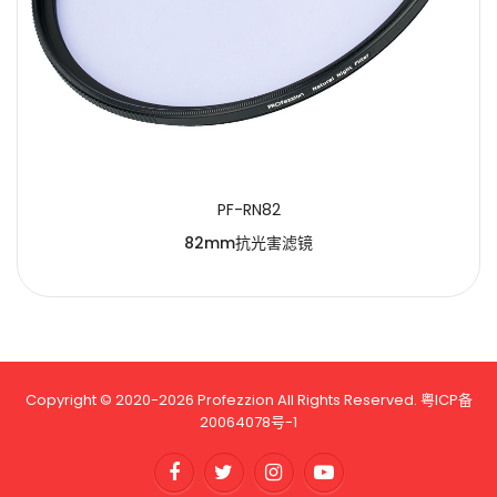
PF-RN82
82mm抗光害滤镜
Copyright © 2020-2026 Profezzion All Rights Reserved.
粤ICP备
20064078号-1