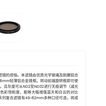
多片滤镜的烦恼。本滤镜由优质光学玻璃及耐磨铝合
.8mm轻薄铝合金镜框。转动前端旋转框即可使
且灰度可从ND2至ND32进行无极调节（减光
加色彩饱和度，能够大幅增强蓝天和白云的对比
系列复合滤镜有49~82mm多种口径可选，将成