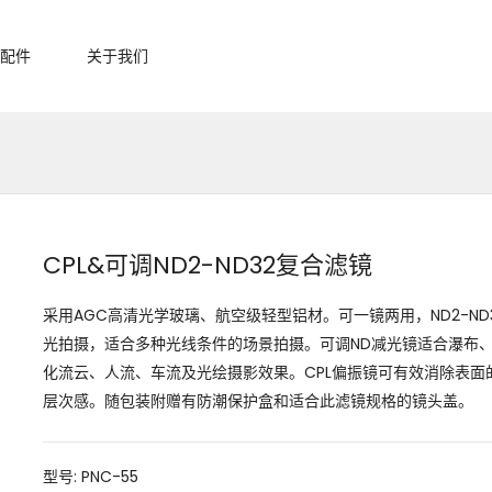
配件
关于我们
CPL&可调ND2-ND32复合滤镜
采用AGC高清光学玻璃、航空级轻型铝材。可一镜两用，ND2-N
光拍摄，适合多种光线条件的场景拍摄。可调ND减光镜适合瀑布
化流云、人流、车流及光绘摄影效果。CPL偏振镜可有效消除表
层次感。随包装附赠有防潮保护盒和适合此滤镜规格的镜头盖。
型号: PNC-55