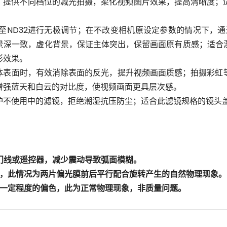
一设计，提供不同档位的减光拍摄，柔化视频图片效果，提高清晰度
2至ND32进行无极调节；在不改变相机原设定参数的情况下，
景深一致，虚化背景，保证主体突出，保留画面原有质感；适合
影效果。
体表面时，有效消除表面的反光，提升视频画面质感；拍摄彩虹
增强蓝天和白云的对比度，使视频画面更具层次感。
护不使用中的滤镜，拒绝潮湿抗压防尘；适合此滤镜规格的镜头
门线或遥控器，减少震动导致弧面模糊。
影，此情况为两片偏光膜前后平行配合旋转产生的自然物理现象。
来一定程度的偏色，此为正常物理现象，非质量问题。
Email