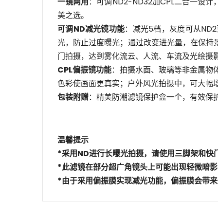
一镜两用
：可调ND2-ND32加CPL二合
美之选。
可调ND减光镜功能
：减光5档，灰度可从ND
光，防止过度曝光；通过改变进光量，在保持
门拍摄，达到雾化流云、人流、车流及光绘摄
CPL偏振镜功能
：拍摄水面、玻璃等非金属物
色彩使画面更真实；户外风光拍摄中，可大幅
包装附赠
：精美防潮滤镜保护盒一个，有效保
温馨提示
*采用ND进行长曝光拍摄，请使用三脚架和快
*此滤镜在部分超广角镜头上可能出现轻微暗
*由于采用偏振膜实现减光功能，偏振膜会带
姓名