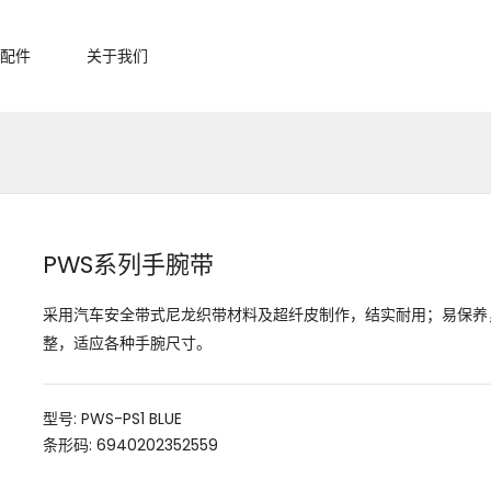
配件
关于我们
PWS系列手腕带
采用汽车安全带式尼龙织带材料及超纤皮制作，结实耐用；易保养
整，适应各种手腕尺寸。
型号: PWS-PS1 BLUE
条形码: 6940202352559