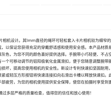
片相机
设计
。
其
1mm
直径的绳环可轻松套入卡片相机较为细窄的
成，以保证您获得充足的
穿戴舒适感和
使用安全感。本产品材质
银灰色，为您不同的颜色喜好提供选择。
手腕带小巧轻便、不占
有一个可移动调节的铝阳极氧化金属滑扣，便于您随意调整腕带
的损坏，提高您使用相机的安全性。新设计专利快速扣坚固耐用
锁紧或轻压方形按钮将快速连接扣向右滑出卡槽以释放快速扣。
手部疲劳
，为您的相机使用提供安全保障，使您在拍摄时享受到
通过多层严格的质量检查，值得您的信任和放心使用！