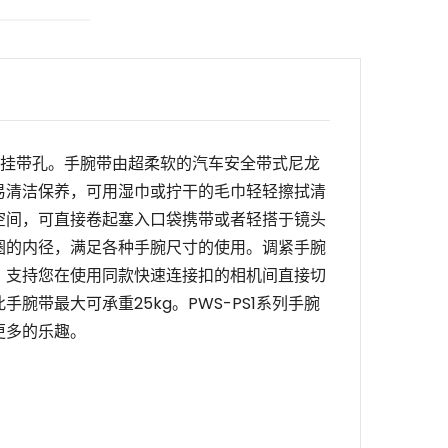
挂带孔。
手腕带由超柔软的汽车安全带式尼龙
易清洁保养，可用湿巾或拧干的毛巾轻轻擦拭清
空间，可直接卷起塞入口袋携带或者轻搭于镜头
圈的内径
，
满足各种手腕尺寸的使用
。调紧手腕
，支持您在使用同款快速连接扣的相机间
直接
切
此手腕带最大可承重
25kg
。
PWS-PS1系列
手腕
更多的乐趣。