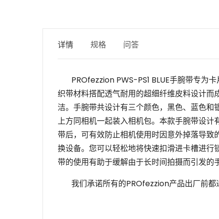
详情
规格
问答
PROfezzion PWS-PS1 BLUE
手腕带
专为
卡
织带材料搭配透气耐用的超细纤维皮料设计而
洁。
手腕带
共
设计有三个颜色，黑色、蓝色和
上方同相机一起装入相机包。本款手腕带设计
带后，
可有效防止相机使用时因意外掉落导致
换设备。您可以轻松地将快速扣滑进卡槽进行
带的使用有助于
缓解由于长时间拍摄而引发的
我们承诺所有的
PROfezzion
产品出厂前都