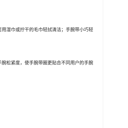
可用湿巾或拧干的毛巾轻拭清洁；手腕带小巧轻
手腕松紧度，使手腕带圈更贴合不同用户的手腕