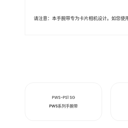
专为卡片相机设计。如您使用的
请注意：本手腕带
姓名
内容
PWS-PS1 SG
PWS系列手腕带
提交