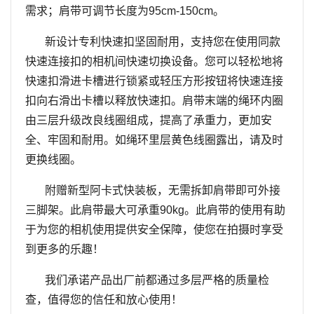
需求；肩带可调节长度为
95
cm-150cm
。
新设计专利快速扣坚固耐用，支持您在使用同款
快速连接扣的相机间快速切换设备。您可以轻松地将
快速扣滑进卡槽进行锁紧或轻压方形按钮将快速连接
扣向右滑出卡槽以释放快速扣。肩带末端的绳环内圈
由三层升级改良线圈组成，提高了承重力，更加安
全、牢固和耐用。
如绳环里层黄色线圈露出，请及时
更换线圈。
附赠新型阿卡式快装板，
无需拆卸肩带即可外接
三脚架。
此肩带最大可承重
90kg
。此肩带的
使用有助
于为您的相机使用提供安全保障，使您在拍摄时享受
到更多的乐趣！
我们承诺
产品出厂前都通过多层严格的质量检
查，值得您的信任和放心使用！