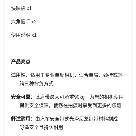
快装板
x1
六角扳手
x
2
使用说明
x1
产品亮点
适用性
：适用于专业单反相机，
适合
单肩
、
颈挂或斜
跨
三种
背负方式
安全可靠
：此肩带最大可承重90kg，为您的相机使用
提供安全保障，使您在拍摄时享受到更多的乐趣
舒适耐用
：由汽车安全带式光滑尼龙织带材料制成，
舒适安全且持久耐用