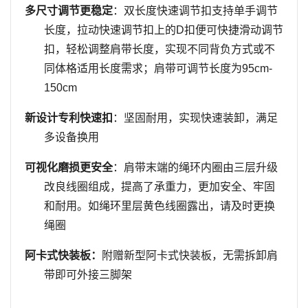
多尺寸调节更稳定
：双长度快速调节扣支持单手调节
长度，拉动快速调节扣上的D扣便可快捷滑动调节
扣，轻松调整肩带长度，实现不同背负方式或不
同体格适用长度需求；肩带可调节长度为95c
m-
150cm
新设计专利快速扣
：坚固耐用，实现快速装卸，满足
多设备换用
可视化磨损更安全
：肩带末端的绳环内圈由三层升级
改良线圈组成，提高了承重力，更加安全、牢固
和耐用。如绳环里层黄色线圈露出，请及时更换
绳圈
阿卡式快装板：
附赠新型阿卡式快装板，无需拆卸肩
带即可外接三脚架