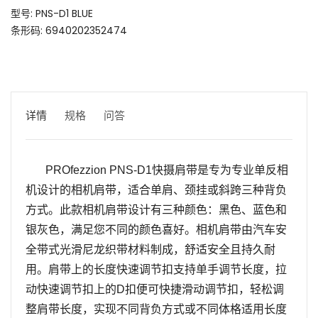
型号: PNS-D1 BLUE
条形码: 6940202352474
详情
规格
问答
PROfezzion PNS-D1
快摄肩带是专为专业单反
相
机设计的相机肩带，
适合单肩、颈挂或斜跨三种背负
方式。
此款相机肩带
设计有三种颜色：黑色、蓝色和
银灰色，满足您不同的颜色喜好。
相机肩带由汽车安
全带式光滑尼龙织带材料制成，舒适安全且持久耐
用。
肩带上的长度快速调节扣支持单手调节长度，拉
动快速调节扣上的
D
扣便可快捷滑动调节扣，轻松调
整肩带长度，实现不同背负方式或不同体格适用长度