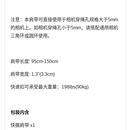
注意：本肩带可直接使用于相机穿绳孔规格大于
5mm
的相机上。如相机穿绳孔小于
5mm
，请搭配通用相机
三角环或圆环使用。
肩带长度
:
95cm
-1
50
cm
肩带宽度
:
1.3
"(
3.3
cm)
快速扣可承受最大重量：
1
98
lbs(
9
0kg)
包装内含
快摄肩带
x1